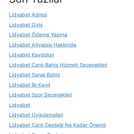
Lidyabet Adresi
Lidyabet Giriş
Lidyabet Ödeme Yapma
Lidyabet Altyapısı Hakkında
Lidyabet Kaydolun
Lidyabet Canlı Bahis Hizmeti Seçenekleri
Lidyabet Sanal Bahis
Lidyabet İlk Kayıt
Lidyabet Spor Seçenekleri
Lidyabet
Lidyabet Uygulamaları
Lidyabet Canlı Desteği Ne Kadar Önemli