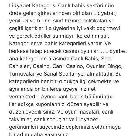
Lidyabet Kategorisi Canlı bahis sektörünün
önde gelen şirketlerinden biri olan Lidyabet,
yenilikçi ve birinci sınıf hizmet politikaları ve
çeşitli içerikleri ile üyelerine iyi vakit geçirmeyi
ve gerçek ödüller sunmayı ilke edinmiştir.
Kategoriler ve bahis kategorileri vardır. Ve
herkese hitap edecek casino oyunları… Lidyabet
ana kategorileri arasında Canlı Bahis, Spor
Bahisleri, Casino, Canlı Casino, Oyunlar, Bingo,
Turnuvalar ve Sanal Sporlar yer almaktadır. Bu
kategorilerin her biri oldukça ilgi çekmekte ve
aynı anda on binlerce üyeye hizmet
vermektedir. Ayrıca canlı bahis bölümünde
ilerledikçe kuponlarınızı düzenleyebilir ve
düzenleyebilirsiniz. Ve oyun masaları, canlı
takvimler, canlı sonuçlar ve Lidyabet
görünümleri sayesinde ceplerinizi doldurmaya
bir adım daha yakınsınız.