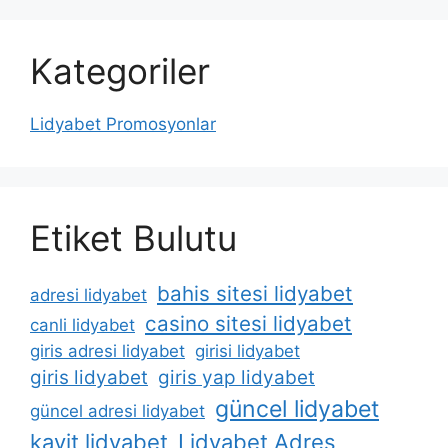
Kategoriler
Lidyabet Promosyonlar
Etiket Bulutu
bahis sitesi lidyabet
adresi lidyabet
casino sitesi lidyabet
canli lidyabet
giris adresi lidyabet
girisi lidyabet
giris lidyabet
giris yap lidyabet
güncel lidyabet
güncel adresi lidyabet
kayit lidyabet
Lidyabet Adres