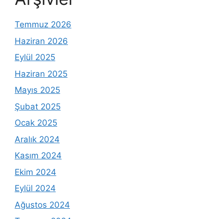
Temmuz 2026
Haziran 2026
Eylül 2025
Haziran 2025
Mayıs 2025
Şubat 2025
Ocak 2025
Aralık 2024
Kasım 2024
Ekim 2024
Eylül 2024
Ağustos 2024