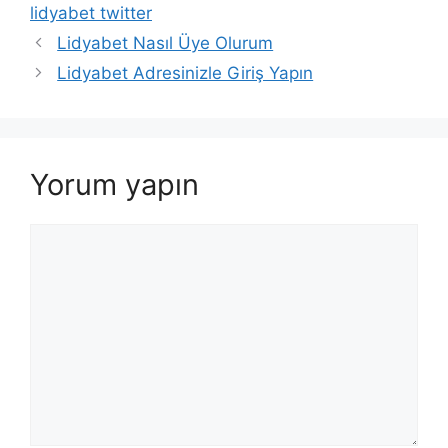
lidyabet twitter
Lidyabet Nasıl Üye Olurum
Lidyabet Adresinizle Giriş Yapın
Yorum yapın
Yorum