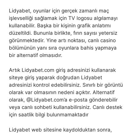
Lidyabet, oyunlar için gerçek zamanlı maç
işlevselliği sağlamak için TV logosu algılamayı
kullanabilir. Başka bir kişinin grafik anlatımı
düzeltildi. Bununla birlikte, fırın sayısı yetersiz
görünmektedir. Yine artı noktası, canlı casino
bölümünün yanı sıra oyunlara bahis yapmaya
bir alternatif olmasıdır.
Artık Lidyabet.com giriş adresinizi kullanarak
siteye giriş yaparak doğrudan Lidyabet
adresinizi kontrol edebilirsiniz. Sınırlı bir görüntü
olarak var olmasının nedeni açıktır. Alternatif
olarak, @Lidyabet.com’a e-posta gönderebilir
veya canlı sohbeti kullanabilirsiniz. Canlı destek
için saatlik bilgi bulunmamaktadır
Lidyabet web sitesine kaydolduktan sonra,