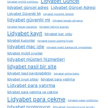
Lidyabet Güncel
lidyabet gizlilik politikası
lidyabet güncel adres
Lidyabet Güncel Adresi
Lidyabet Güvenilir Mi
lidyabet güvenlik tehdidi
lidyabet güvenlir mi
lidyabet hesabı altyapısı
lidyabet hesap kapatma
lidyabet i̇letişim araçları
Lidyabet kayıt
lidyabet kaç oldu
lidyabet kuponlar
lidyabet kupon uzatma fırsatı
lidyabet maç izle
lidyabet mobil bankacılık uygulaması
lidyabet mobil oyunlar
lidyabet müşteri hizmetleri
lidyabet nasil bir site
lidyabet nasıl kaydolabilirim
lidyabet online bahis
lidyabet oyun sitesi
lidyabet para yatirma
Lidyabet para yatırma
lidyabet para yatırma ve çekme
Lidyabet para çekme
lidyabet poker platformu
lidyabet promosyon
lidyabet promosyon kodu