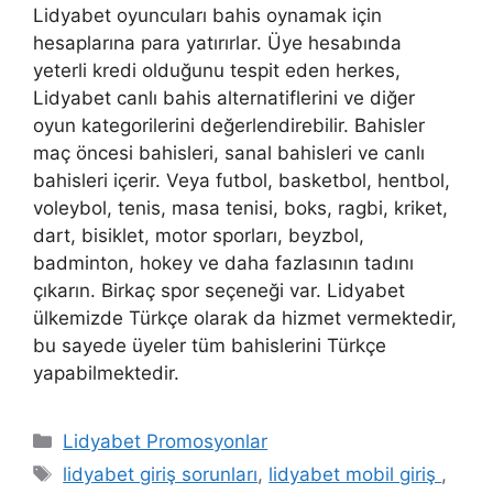
Lidyabet oyuncuları bahis oynamak için
hesaplarına para yatırırlar. Üye hesabında
yeterli kredi olduğunu tespit eden herkes,
Lidyabet canlı bahis alternatiflerini ve diğer
oyun kategorilerini değerlendirebilir. Bahisler
maç öncesi bahisleri, sanal bahisleri ve canlı
bahisleri içerir. Veya futbol, basketbol, hentbol,
voleybol, tenis, masa tenisi, boks, ragbi, kriket,
dart, bisiklet, motor sporları, beyzbol,
badminton, hokey ve daha fazlasının tadını
çıkarın. Birkaç spor seçeneği var. Lidyabet
ülkemizde Türkçe olarak da hizmet vermektedir,
bu sayede üyeler tüm bahislerini Türkçe
yapabilmektedir.
Kategoriler
Lidyabet Promosyonlar
Etiketler
lidyabet giriş sorunları
,
lidyabet mobil giriş
,