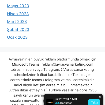
Mayıs 2023
Nisan 2023
Mart 2023
Şubat 2023
Ocak 2023
Avrasya'nın en büyük reklam platformunda olmak için
Microsoft Teams:
reklam@avrasyamarketing.com
adresimizden veya Telegram: @Avrasyamarketing
adresimizden irtibat kurabilirsiniz. (Tek iletişim
adreslerimiz teams / telegram ve mail adresimizdir.
Harici hiçbir iletişim adresimiz bulunmamaktadır.
Lütfen itibar etmeyiniz.) Türkiye yasalarına göre 7258
sayılı kanun uyarınca yasa dışı bahis oynamanın
cezaları mevcuttur. Şu an bulunduğunuz site hiç bir