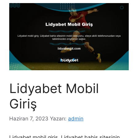
Lidyabet Mobil
Giriş
Haziran 7, 2023
Yazarı:
admin
Lidyabet mobil giriş Lidyabet bahis sitesinin