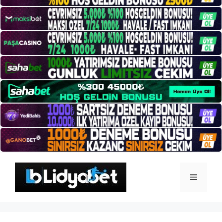
İçeriğe
atla
Menü