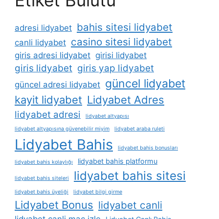
Etiket Bulutu
bahis sitesi lidyabet
adresi lidyabet
casino sitesi lidyabet
canli lidyabet
giris adresi lidyabet
girisi lidyabet
giris lidyabet
giris yap lidyabet
güncel lidyabet
güncel adresi lidyabet
kayit lidyabet
Lidyabet Adres
lidyabet adresi
lidyabet altyapısı
lidyabet altyapısına güvenebilir miyim
lidyabet araba ruleti
Lidyabet Bahis
lidyabet bahis bonusları
lidyabet bahis platformu
lidyabet bahis kolaylığı
lidyabet bahis sitesi
lidyabet bahis siteleri
lidyabet bahis üyeliği
lidyabet bilgi girme
Lidyabet Bonus
lidyabet canli