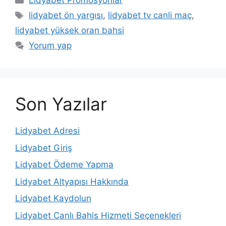
Lidyabet Promosyonlar
Etiketler
lidyabet ön yargısı
,
lidyabet tv canli maç
,
lidyabet yüksek oran bahsi
Yorum yap
Son Yazılar
Lidyabet Adresi
Lidyabet Giriş
Lidyabet Ödeme Yapma
Lidyabet Altyapısı Hakkında
Lidyabet Kaydolun
Lidyabet Canlı Bahis Hizmeti Seçenekleri