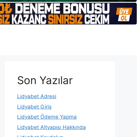
Son Yazılar
Lidyabet Adresi
Lidyabet Giriş
Lidyabet Ödeme Yapma
Lidyabet Altyapısı Hakkında