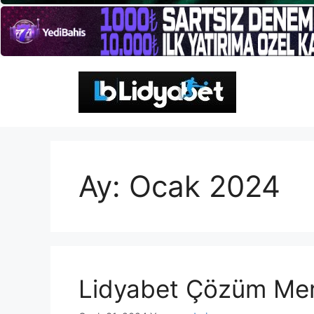
İçeriğe
atla
Ay:
Ocak 2024
Lidyabet Çözüm Merke