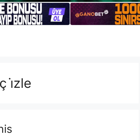
 i̇zle
his