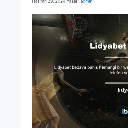
Haziran 29, 2024
Yazarı:
admin