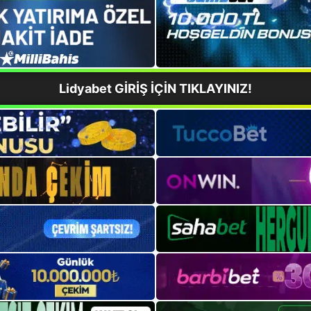
Lidyabet GİRİŞ İÇİN TIKLAYINIZ!