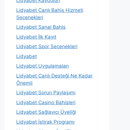
Lidyabet Kaydolun
Lidyabet Canlı Bahis Hizmeti
Seçenekleri
Lidyabet Sanal Bahis
Lidyabet İlk Kayıt
Lidyabet Spor Seçenekleri
Lidyabet
Lidyabet Uygulamaları
Lidyabet Canlı Desteği Ne Kadar
Önemli
Lidyabet Sorun Paylaşımı
Lidyabet Casino Bahisleri
Lidyabet Sağlayıcı Üyeliği
Lidyabet İştirak Programı