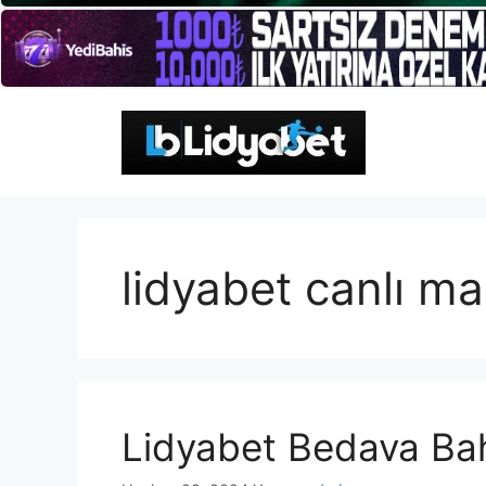
İçeriğe
atla
lidyabet canlı maç
Lidyabet Bedava Ba