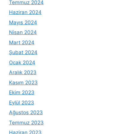
Temmuz 2024
Haziran 2024
Mayıs 2024
Nisan 2024
Mart 2024
Şubat 2024
Ocak 2024
Aralık 2023
Kasım 2023
Ekim 2023
Eylül 2023
Ağustos 2023
Temmuz 2023
Haziran 2023