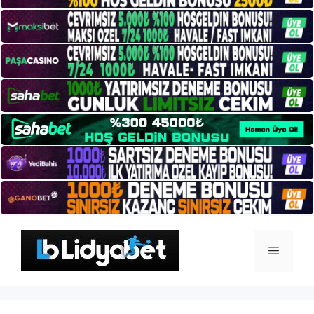
İçeriğe
atla
Menü