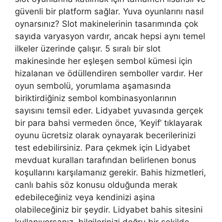
güvenli bir platform sağlar. Yuva oyunlarını nasıl
oynarsınız? Slot makinelerinin tasarımında çok
sayıda varyasyon vardır, ancak hepsi aynı temel
ilkeler üzerinde çalışır. 5 sıralı bir slot
makinesinde her eşleşen sembol kümesi için
hizalanan ve ödüllendiren semboller vardır. Her
oyun sembolü, yorumlama aşamasında
biriktirdiğiniz sembol kombinasyonlarının
sayısını temsil eder. Lidyabet yuvasında gerçek
bir para bahsi vermeden önce, ‘Keyif’ tıklayarak
oyunu ücretsiz olarak oynayarak becerilerinizi
test edebilirsiniz. Para çekmek için Lidyabet
mevduat kuralları tarafından belirlenen bonus
koşullarını karşılamanız gerekir. Bahis hizmetleri,
canlı bahis söz konusu olduğunda merak
edebileceğiniz veya kendinizi aşina
olabileceğiniz bir şeydir. Lidyabet bahis sitesini
kullanıyorsanız, bilgilerinizi doğru bir şekilde