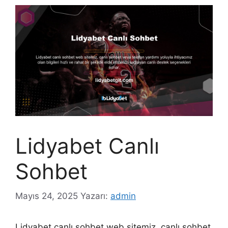
Lidyabet Canlı
Sohbet
Mayıs 24, 2025
Yazarı:
admin
Lidyabet canlı sohbet web sitemiz, canlı sohbet