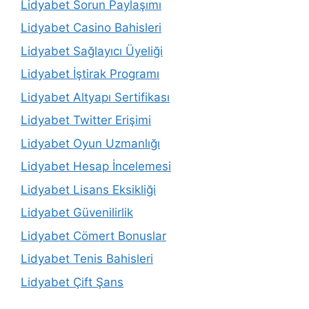
Lidyabet Sorun Paylaşımı
Lidyabet Casino Bahisleri
Lidyabet Sağlayıcı Üyeliği
Lidyabet İştirak Programı
Lidyabet Altyapı Sertifikası
Lidyabet Twitter Erişimi
Lidyabet Oyun Uzmanlığı
Lidyabet Hesap İncelemesi
Lidyabet Lisans Eksikliği
Lidyabet Güvenilirlik
Lidyabet Cömert Bonuslar
Lidyabet Tenis Bahisleri
Lidyabet Çift Şans