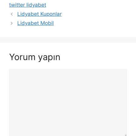
twitter lidyabet
Lidyabet Kuponlar
Lidyabet Mobil
Yorum yapın
Yorum