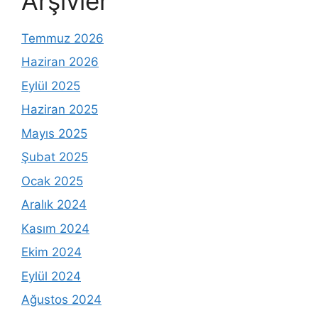
Arşivler
Temmuz 2026
Haziran 2026
Eylül 2025
Haziran 2025
Mayıs 2025
Şubat 2025
Ocak 2025
Aralık 2024
Kasım 2024
Ekim 2024
Eylül 2024
Ağustos 2024