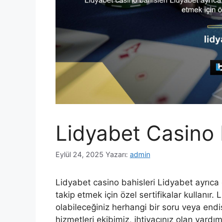
Lidyabet Casino 
Eylül 24, 2025
Yazarı:
admin
Lidyabet casino bahisleri Lidyabet ayrıca 
takip etmek için özel sertifikalar kullanır. 
olabileceğiniz herhangi bir soru veya endi
hizmetleri ekibimiz, ihtiyacınız olan yard