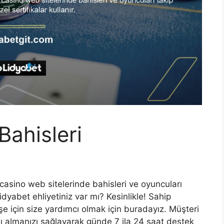
Bahisleri
casino web sitelerinde bahisleri ve oyuncuları
Lidyabet ehliyetiniz var mı? Kesinlikle! Sahip
şe için size yardımcı olmak için buradayız. Müşteri
ımı almanızı sağlayarak günde 7 ila 24 saat destek