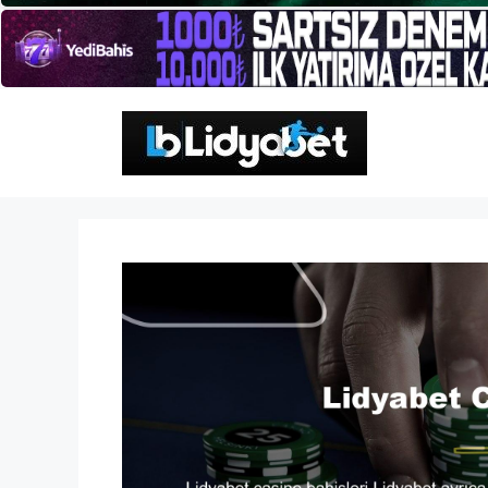
İçeriğe
atla