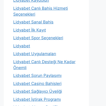
Lidyabet Kaydolun
Lidyabet Canlı Bahis Hizmeti
Seçenekleri
Lidyabet Sanal Bahis
Lidyabet İlk Kayıt
Lidyabet Spor Seçenekleri
Lidyabet
Lidyabet Uygulamaları
Lidyabet Canlı Desteği Ne Kadar
Önemli
Lidyabet Sorun Paylaşımı
Lidyabet Casino Bahisleri
Lidyabet Sağlayıcı Üyeliği
Lidyabet İştirak Programı