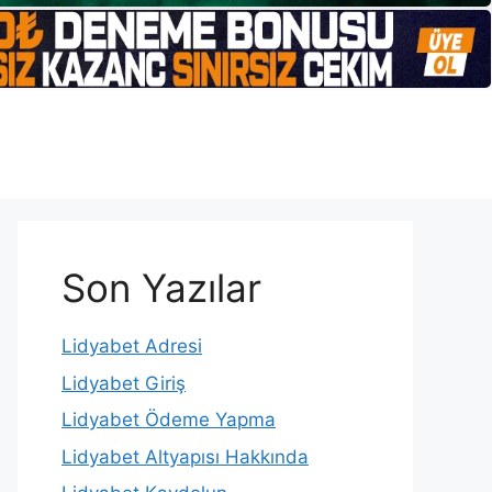
Son Yazılar
Lidyabet Adresi
Lidyabet Giriş
Lidyabet Ödeme Yapma
Lidyabet Altyapısı Hakkında