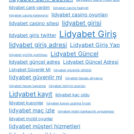
lidyabet canlı yardım
lidyabet casino faaliyet
lidyabet casino oyunları
lidyabet casino kategorisi
lidyabet girisi
lidyabet casino sitesi
Lidyabet Giriş
lidyabet giris twitter
lidyabet giriş adresi
Lidyabet Giriş Yap
Lidyabet Güncel
lidyabet gizlilik politikası
lidyabet güncel adres
Lidyabet Güncel Adresi
Lidyabet Güvenilir Mi
lidyabet güvenlik tehdidi
lidyabet güvenlir mi
lidyabet hesabı altyapısı
lidyabet hesap kapatma
lidyabet i̇letişim araçları
Lidyabet kayıt
lidyabet kaç oldu
lidyabet kuponlar
lidyabet kupon uzatma fırsatı
lidyabet maç izle
lidyabet mobil bankacılık uygulaması
lidyabet mobil oyunlar
lidyabet müşteri hizmetleri