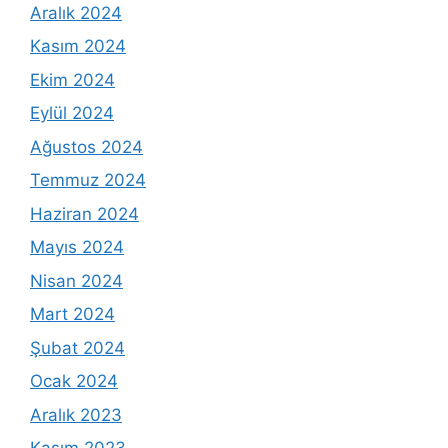
Aralık 2024
Kasım 2024
Ekim 2024
Eylül 2024
Ağustos 2024
Temmuz 2024
Haziran 2024
Mayıs 2024
Nisan 2024
Mart 2024
Şubat 2024
Ocak 2024
Aralık 2023