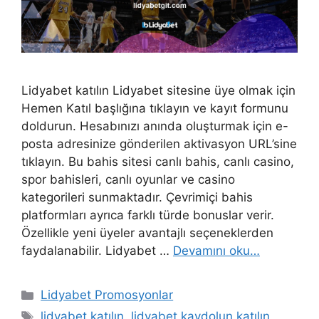
Lidyabet katılın Lidyabet sitesine üye olmak için
Hemen Katıl başlığına tıklayın ve kayıt formunu
doldurun. Hesabınızı anında oluşturmak için e-
posta adresinize gönderilen aktivasyon URL’sine
tıklayın. Bu bahis sitesi canlı bahis, canlı casino,
spor bahisleri, canlı oyunlar ve casino
kategorileri sunmaktadır. Çevrimiçi bahis
platformları ayrıca farklı türde bonuslar verir.
Özellikle yeni üyeler avantajlı seçeneklerden
faydalanabilir. Lidyabet …
Devamını oku…
Kategoriler
Lidyabet Promosyonlar
Etiketler
lidyabet katılın
,
lidyabet kaydolun katılın
,