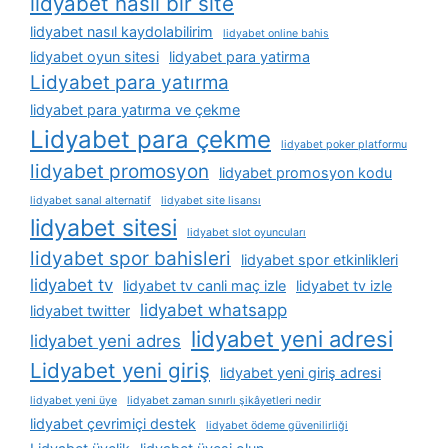
lidyabet nasil bir site
lidyabet nasıl kaydolabilirim
lidyabet online bahis
lidyabet oyun sitesi
lidyabet para yatirma
Lidyabet para yatırma
lidyabet para yatırma ve çekme
Lidyabet para çekme
lidyabet poker platformu
lidyabet promosyon
lidyabet promosyon kodu
lidyabet sanal alternatif
lidyabet site lisansı
lidyabet sitesi
lidyabet slot oyuncuları
lidyabet spor bahisleri
lidyabet spor etkinlikleri
lidyabet tv
lidyabet tv canli maç izle
lidyabet tv izle
lidyabet whatsapp
lidyabet twitter
lidyabet yeni adresi
lidyabet yeni adres
Lidyabet yeni giriş
lidyabet yeni giriş adresi
lidyabet yeni üye
lidyabet zaman sınırlı şikâyetleri nedir
lidyabet çevrimiçi destek
lidyabet ödeme güvenilirliği