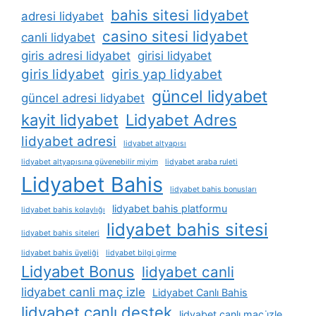
bahis sitesi lidyabet
adresi lidyabet
casino sitesi lidyabet
canli lidyabet
giris adresi lidyabet
girisi lidyabet
giris lidyabet
giris yap lidyabet
güncel lidyabet
güncel adresi lidyabet
kayit lidyabet
Lidyabet Adres
lidyabet adresi
lidyabet altyapısı
lidyabet altyapısına güvenebilir miyim
lidyabet araba ruleti
Lidyabet Bahis
lidyabet bahis bonusları
lidyabet bahis platformu
lidyabet bahis kolaylığı
lidyabet bahis sitesi
lidyabet bahis siteleri
lidyabet bahis üyeliği
lidyabet bilgi girme
Lidyabet Bonus
lidyabet canli
lidyabet canli maç izle
Lidyabet Canlı Bahis
lidyabet canlı destek
lidyabet canlı maç i̇zle