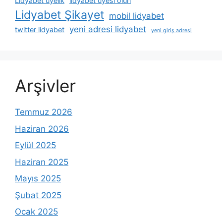
Lidyabet üyelik
lidyabet üyesi olun
Lidyabet Şikayet
mobil lidyabet
yeni adresi lidyabet
twitter lidyabet
yeni giriş adresi
Arşivler
Temmuz 2026
Haziran 2026
Eylül 2025
Haziran 2025
Mayıs 2025
Şubat 2025
Ocak 2025