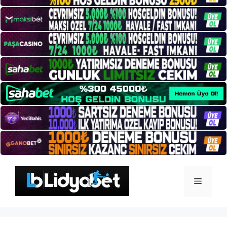
İçeriğe
atla
Menü