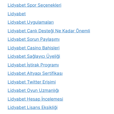
Lidyabet Spor Seçenekleri
Lidyabet
Lidyabet Uygulamaları
Lidyabet Canlı Desteği Ne Kadar Önemli
Lidyabet Sorun Paylaşımı
Lidyabet Casino Bahisleri
Lidyabet Sağlayıcı Üyeliği
Lidyabet İştirak Programı
Lidyabet Altyapı Sertifikası
Lidyabet Twitter Erişimi
Lidyabet Oyun Uzmanlığı
Lidyabet Hesap İncelemesi
Lidyabet Lisans Eksikliği