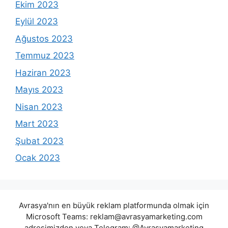
Ekim 2023
Eylül 2023
Ağustos 2023
Temmuz 2023
Haziran 2023
Mayıs 2023
Nisan 2023
Mart 2023
Şubat 2023
Ocak 2023
Avrasya'nın en büyük reklam platformunda olmak için
Microsoft Teams:
reklam@avrasyamarketing.com
adresimizden veya Telegram: @Avrasyamarketing