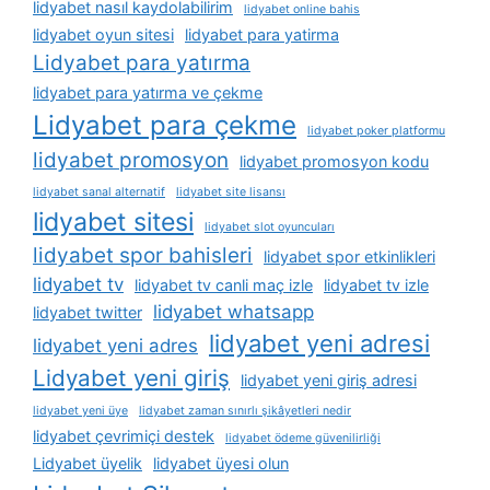
lidyabet nasıl kaydolabilirim
lidyabet online bahis
lidyabet oyun sitesi
lidyabet para yatirma
Lidyabet para yatırma
lidyabet para yatırma ve çekme
Lidyabet para çekme
lidyabet poker platformu
lidyabet promosyon
lidyabet promosyon kodu
lidyabet sanal alternatif
lidyabet site lisansı
lidyabet sitesi
lidyabet slot oyuncuları
lidyabet spor bahisleri
lidyabet spor etkinlikleri
lidyabet tv
lidyabet tv canli maç izle
lidyabet tv izle
lidyabet whatsapp
lidyabet twitter
lidyabet yeni adresi
lidyabet yeni adres
Lidyabet yeni giriş
lidyabet yeni giriş adresi
lidyabet yeni üye
lidyabet zaman sınırlı şikâyetleri nedir
lidyabet çevrimiçi destek
lidyabet ödeme güvenilirliği
Lidyabet üyelik
lidyabet üyesi olun