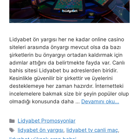
Lidyabet ön yargısı her ne kadar online casino
siteleri arasında önyargı mevcut olsa da bazı
şirketlerin bu önyargıyı ortadan kaldırmak için
adımlar attığını da belirtmekte fayda var. Canlı
bahis sitesi Lidyabet bu adreslerden biridir.
Kesinlikle güvenilir bir şirkettir ve üyelerini
desteklemeye her zaman hazırdır. İnternetteki
incelemelere bakmak size bir şeyin popüler olup
olmadığı konusunda daha …
Devamını oku…
Kategoriler
Lidyabet Promosyonlar
Etiketler
lidyabet ön yargısı
,
lidyabet tv canli maç
,