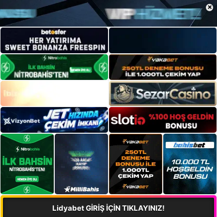
×
Lidyabet GİRİŞ İÇİN TIKLAYINIZ!