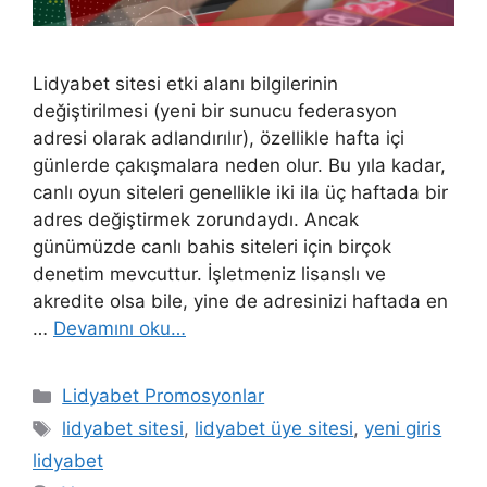
Lidyabet sitesi etki alanı bilgilerinin
değiştirilmesi (yeni bir sunucu federasyon
adresi olarak adlandırılır), özellikle hafta içi
günlerde çakışmalara neden olur. Bu yıla kadar,
canlı oyun siteleri genellikle iki ila üç haftada bir
adres değiştirmek zorundaydı. Ancak
günümüzde canlı bahis siteleri için birçok
denetim mevcuttur. İşletmeniz lisanslı ve
akredite olsa bile, yine de adresinizi haftada en
…
Devamını oku…
Kategoriler
Lidyabet Promosyonlar
Etiketler
lidyabet sitesi
,
lidyabet üye sitesi
,
yeni giris
lidyabet