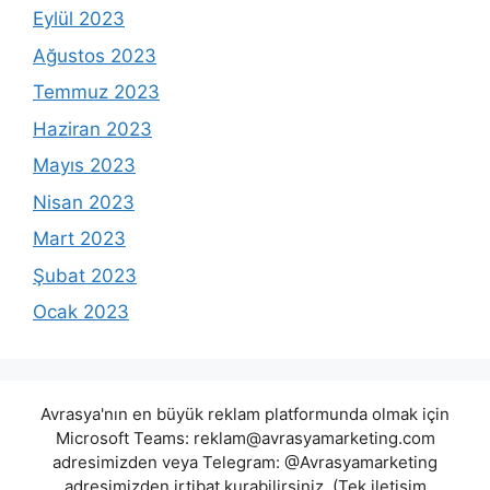
Eylül 2023
Ağustos 2023
Temmuz 2023
Haziran 2023
Mayıs 2023
Nisan 2023
Mart 2023
Şubat 2023
Ocak 2023
Avrasya'nın en büyük reklam platformunda olmak için
Microsoft Teams:
reklam@avrasyamarketing.com
adresimizden veya Telegram: @Avrasyamarketing
adresimizden irtibat kurabilirsiniz. (Tek iletişim