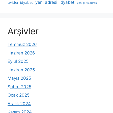
yeni adresi lidyabet
twitter lidyabet
yeni giriş adresi
Arşivler
Temmuz 2026
Haziran 2026
Eylül 2025
Haziran 2025
Mayıs 2025
Şubat 2025
Ocak 2025
Aralık 2024
Kasım 2024