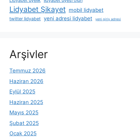
Lidyabet üyelik
lidyabet üyesi olun
Lidyabet Şikayet
mobil lidyabet
yeni adresi lidyabet
twitter lidyabet
yeni giriş adresi
Arşivler
Temmuz 2026
Haziran 2026
Eylül 2025
Haziran 2025
Mayıs 2025
Şubat 2025
Ocak 2025