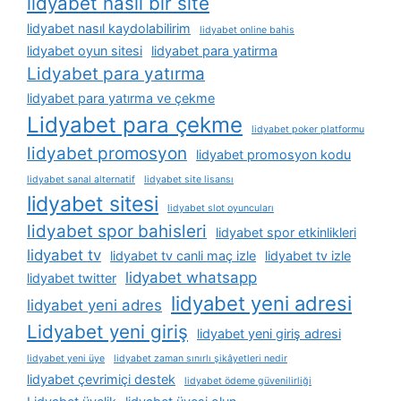
lidyabet nasil bir site
lidyabet nasıl kaydolabilirim
lidyabet online bahis
lidyabet oyun sitesi
lidyabet para yatirma
Lidyabet para yatırma
lidyabet para yatırma ve çekme
Lidyabet para çekme
lidyabet poker platformu
lidyabet promosyon
lidyabet promosyon kodu
lidyabet sanal alternatif
lidyabet site lisansı
lidyabet sitesi
lidyabet slot oyuncuları
lidyabet spor bahisleri
lidyabet spor etkinlikleri
lidyabet tv
lidyabet tv canli maç izle
lidyabet tv izle
lidyabet whatsapp
lidyabet twitter
lidyabet yeni adresi
lidyabet yeni adres
Lidyabet yeni giriş
lidyabet yeni giriş adresi
lidyabet yeni üye
lidyabet zaman sınırlı şikâyetleri nedir
lidyabet çevrimiçi destek
lidyabet ödeme güvenilirliği