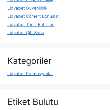
Lidyabet Güvenilirlik
Lidyabet Cömert Bonuslar
Lidyabet Tenis Bahisleri
Lidyabet Çift Şans
Kategoriler
Lidyabet Promosyonlar
Etiket Bulutu