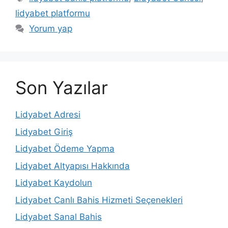
lidyabet platformu
Yorum yap
Son Yazılar
Lidyabet Adresi
Lidyabet Giriş
Lidyabet Ödeme Yapma
Lidyabet Altyapısı Hakkında
Lidyabet Kaydolun
Lidyabet Canlı Bahis Hizmeti Seçenekleri
Lidyabet Sanal Bahis