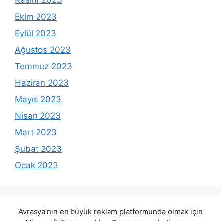
Kasım 2023
Ekim 2023
Eylül 2023
Ağustos 2023
Temmuz 2023
Haziran 2023
Mayıs 2023
Nisan 2023
Mart 2023
Şubat 2023
Ocak 2023
Avrasya'nın en büyük reklam platformunda olmak için