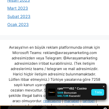
Nisan 2023
Mart 2023
Şubat 2023
Ocak 2023
Avrasya'nın en büyük reklam platformunda olmak için
Microsoft Teams:
reklam@avrasyamarketing.com
adresimizden veya Telegram: @Avrasyamarketing
adresimizden irtibat kurabilirsiniz. (Tek iletişim
adreslerimiz teams / telegram ve mail adresimizdir.
Harici hiçbir iletişim adresimiz bulunmamaktadır.
Lütfen itibar etmeyiniz.) Türkiye yasalarına göre 7258
sayılı kanun uyarınca yasa dışı bahis oynamanın
cezaları mevcuttur. Şu an bulunduğunuz site hiç bir
şekilde illegal bahis oyunları oynatmıyor ve oynamaya
aracı olmuyordur.
realcasino
|
marlabet
|
tahtbet
|
bayşanslı
|
matchbahis
|
casinoplus
|
onikinumara
|
×