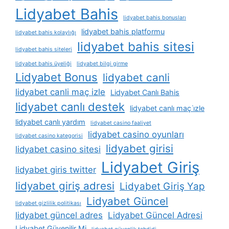
Lidyabet Bahis
lidyabet bahis bonusları
lidyabet bahis platformu
lidyabet bahis kolaylığı
lidyabet bahis sitesi
lidyabet bahis siteleri
lidyabet bahis üyeliği
lidyabet bilgi girme
Lidyabet Bonus
lidyabet canli
lidyabet canli maç izle
Lidyabet Canlı Bahis
lidyabet canlı destek
lidyabet canlı maç i̇zle
lidyabet canlı yardım
lidyabet casino faaliyet
lidyabet casino oyunları
lidyabet casino kategorisi
lidyabet girisi
lidyabet casino sitesi
Lidyabet Giriş
lidyabet giris twitter
lidyabet giriş adresi
Lidyabet Giriş Yap
Lidyabet Güncel
lidyabet gizlilik politikası
lidyabet güncel adres
Lidyabet Güncel Adresi
Lidyabet Güvenilir Mi