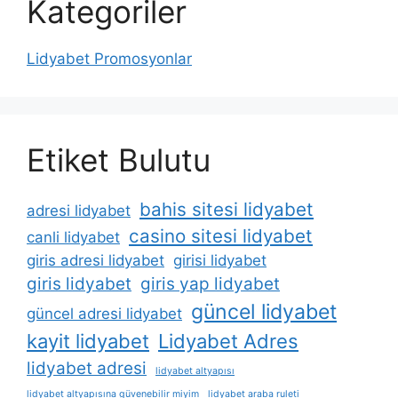
Kategoriler
Lidyabet Promosyonlar
Etiket Bulutu
bahis sitesi lidyabet
adresi lidyabet
casino sitesi lidyabet
canli lidyabet
giris adresi lidyabet
girisi lidyabet
giris lidyabet
giris yap lidyabet
güncel lidyabet
güncel adresi lidyabet
kayit lidyabet
Lidyabet Adres
lidyabet adresi
lidyabet altyapısı
lidyabet altyapısına güvenebilir miyim
lidyabet araba ruleti