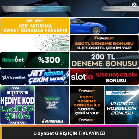
×
Lidyabet GİRİŞ İÇİN TIKLAYINIZ!