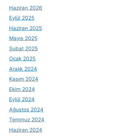
Haziran 2026
Eylül 2025
Haziran 2025
Mayıs 2025
Şubat 2025
Ocak 2025
Aralık 2024
Kasım 2024
Ekim 2024
Eylül 2024
Ağustos 2024
Temmuz 2024
Haziran 2024