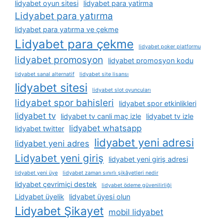
lidyabet oyun sitesi
lidyabet para yatirma
Lidyabet para yatırma
lidyabet para yatırma ve çekme
Lidyabet para çekme
lidyabet poker platformu
lidyabet promosyon
lidyabet promosyon kodu
lidyabet sanal alternatif
lidyabet site lisansı
lidyabet sitesi
lidyabet slot oyuncuları
lidyabet spor bahisleri
lidyabet spor etkinlikleri
lidyabet tv
lidyabet tv canli maç izle
lidyabet tv izle
lidyabet whatsapp
lidyabet twitter
lidyabet yeni adresi
lidyabet yeni adres
Lidyabet yeni giriş
lidyabet yeni giriş adresi
lidyabet yeni üye
lidyabet zaman sınırlı şikâyetleri nedir
lidyabet çevrimiçi destek
lidyabet ödeme güvenilirliği
Lidyabet üyelik
lidyabet üyesi olun
Lidyabet Şikayet
mobil lidyabet