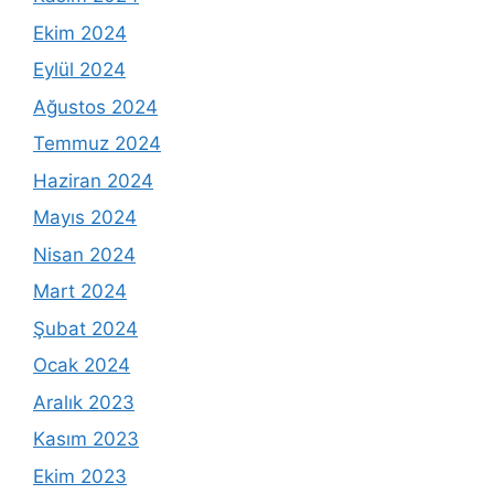
Ekim 2024
Eylül 2024
Ağustos 2024
Temmuz 2024
Haziran 2024
Mayıs 2024
Nisan 2024
Mart 2024
Şubat 2024
Ocak 2024
Aralık 2023
Kasım 2023
Ekim 2023