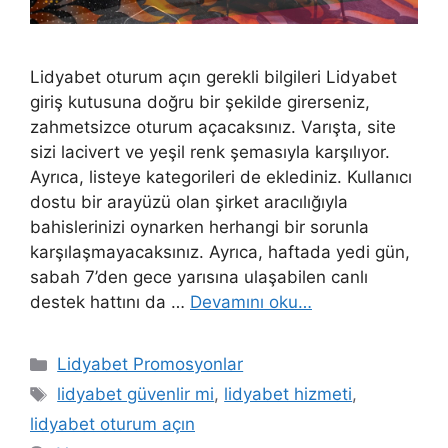
Lidyabet oturum açın gerekli bilgileri Lidyabet
giriş kutusuna doğru bir şekilde girerseniz,
zahmetsizce oturum açacaksınız. Varışta, site
sizi lacivert ve yeşil renk şemasıyla karşılıyor.
Ayrıca, listeye kategorileri de eklediniz. Kullanıcı
dostu bir arayüzü olan şirket aracılığıyla
bahislerinizi oynarken herhangi bir sorunla
karşılaşmayacaksınız. Ayrıca, haftada yedi gün,
sabah 7’den gece yarısına ulaşabilen canlı
destek hattını da …
Devamını oku…
Kategoriler
Lidyabet Promosyonlar
Etiketler
lidyabet güvenlir mi
,
lidyabet hizmeti
,
lidyabet oturum açın