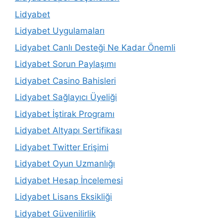
Lidyabet
Lidyabet Uygulamaları
Lidyabet Canlı Desteği Ne Kadar Önemli
Lidyabet Sorun Paylaşımı
Lidyabet Casino Bahisleri
Lidyabet Sağlayıcı Üyeliği
Lidyabet İştirak Programı
Lidyabet Altyapı Sertifikası
Lidyabet Twitter Erişimi
Lidyabet Oyun Uzmanlığı
Lidyabet Hesap İncelemesi
Lidyabet Lisans Eksikliği
Lidyabet Güvenilirlik