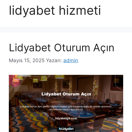
lidyabet hizmeti
Lidyabet Oturum Açın
Mayıs 15, 2025
Yazarı:
admin