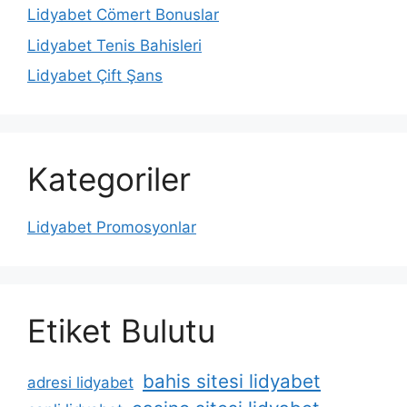
Lidyabet Cömert Bonuslar
Lidyabet Tenis Bahisleri
Lidyabet Çift Şans
Kategoriler
Lidyabet Promosyonlar
Etiket Bulutu
bahis sitesi lidyabet
adresi lidyabet