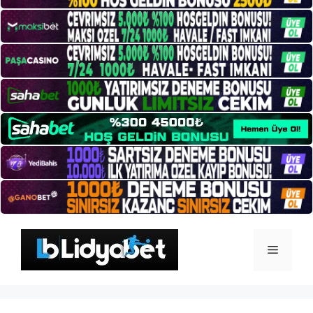
İçeriğe
atla
Menü