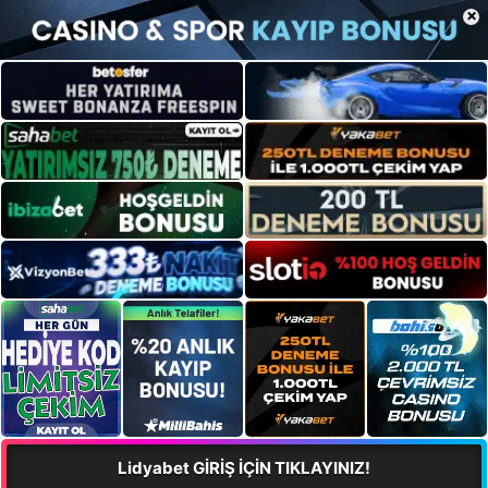
×
Lidyabet GİRİŞ İÇİN TIKLAYINIZ!