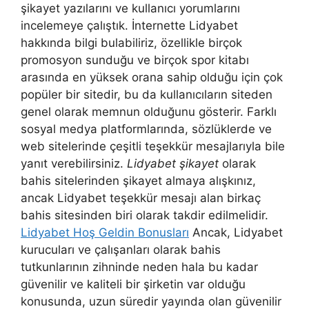
şikayet yazılarını ve kullanıcı yorumlarını
incelemeye çalıştık. İnternette Lidyabet
hakkında bilgi bulabiliriz, özellikle birçok
promosyon sunduğu ve birçok spor kitabı
arasında en yüksek orana sahip olduğu için çok
popüler bir sitedir, bu da kullanıcıların siteden
genel olarak memnun olduğunu gösterir. Farklı
sosyal medya platformlarında, sözlüklerde ve
web sitelerinde çeşitli teşekkür mesajlarıyla bile
yanıt verebilirsiniz.
Lidyabet şikayet
olarak
bahis sitelerinden şikayet almaya alışkınız,
ancak Lidyabet teşekkür mesajı alan birkaç
bahis sitesinden biri olarak takdir edilmelidir.
Lidyabet Hoş Geldin Bonusları
Ancak, Lidyabet
kurucuları ve çalışanları olarak bahis
tutkunlarının zihninde neden hala bu kadar
güvenilir ve kaliteli bir şirketin var olduğu
konusunda, uzun süredir yayında olan güvenilir