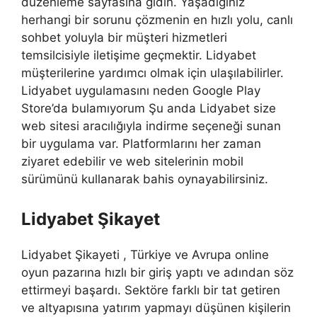
düzenleme sayfasına gidin. Yaşadığınız
herhangi bir sorunu çözmenin en hızlı yolu, canlı
sohbet yoluyla bir müşteri hizmetleri
temsilcisiyle iletişime geçmektir. Lidyabet
müşterilerine yardımcı olmak için ulaşılabilirler.
Lidyabet uygulamasını neden Google Play
Store’da bulamıyorum Şu anda Lidyabet size
web sitesi aracılığıyla indirme seçeneği sunan
bir uygulama var. Platformlarını her zaman
ziyaret edebilir ve web sitelerinin mobil
sürümünü kullanarak bahis oynayabilirsiniz.
Lidyabet Şikayet
Lidyabet Şikayeti , Türkiye ve Avrupa online
oyun pazarına hızlı bir giriş yaptı ve adından söz
ettirmeyi başardı. Sektöre farklı bir tat getiren
ve altyapısına yatırım yapmayı düşünen kişilerin