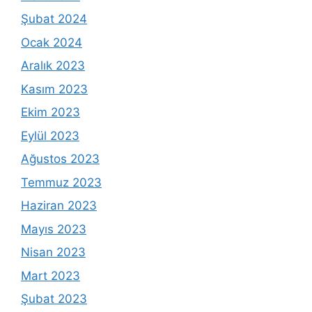
Şubat 2024
Ocak 2024
Aralık 2023
Kasım 2023
Ekim 2023
Eylül 2023
Ağustos 2023
Temmuz 2023
Haziran 2023
Mayıs 2023
Nisan 2023
Mart 2023
Şubat 2023