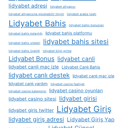
lidyabet adresi
lidyabet altyapısı
lidyabet altyapısına güvenebilir miyim
lidyabet araba ruleti
Lidyabet Bahis
lidyabet bahis bonusları
lidyabet bahis platformu
lidyabet bahis kolaylığı
lidyabet bahis sitesi
lidyabet bahis siteleri
lidyabet bahis üyeliği
lidyabet bilgi girme
Lidyabet Bonus
lidyabet canli
lidyabet canli maç izle
Lidyabet Canlı Bahis
lidyabet canlı destek
lidyabet canlı maç i̇zle
lidyabet canlı yardım
lidyabet casino faaliyet
lidyabet casino oyunları
lidyabet casino kategorisi
lidyabet girisi
lidyabet casino sitesi
Lidyabet Giriş
lidyabet giris twitter
lidyabet giriş adresi
Lidyabet Giriş Yap
Lidyabet Güncel