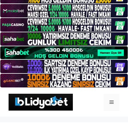
İçeriğe
atla
Menü