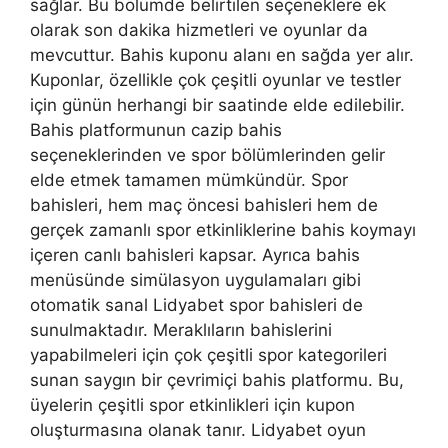
sağlar. Bu bölümde belirtilen seçeneklere ek
olarak son dakika hizmetleri ve oyunlar da
mevcuttur. Bahis kuponu alanı en sağda yer alır.
Kuponlar, özellikle çok çeşitli oyunlar ve testler
için günün herhangi bir saatinde elde edilebilir.
Bahis platformunun cazip bahis
seçeneklerinden ve spor bölümlerinden gelir
elde etmek tamamen mümkündür. Spor
bahisleri, hem maç öncesi bahisleri hem de
gerçek zamanlı spor etkinliklerine bahis koymayı
içeren canlı bahisleri kapsar. Ayrıca bahis
menüsünde simülasyon uygulamaları gibi
otomatik sanal Lidyabet spor bahisleri de
sunulmaktadır. Meraklıların bahislerini
yapabilmeleri için çok çeşitli spor kategorileri
sunan saygın bir çevrimiçi bahis platformu. Bu,
üyelerin çeşitli spor etkinlikleri için kupon
oluşturmasına olanak tanır. Lidyabet oyun