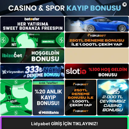
×
Lidyabet GİRİŞ İÇİN TIKLAYINIZ!