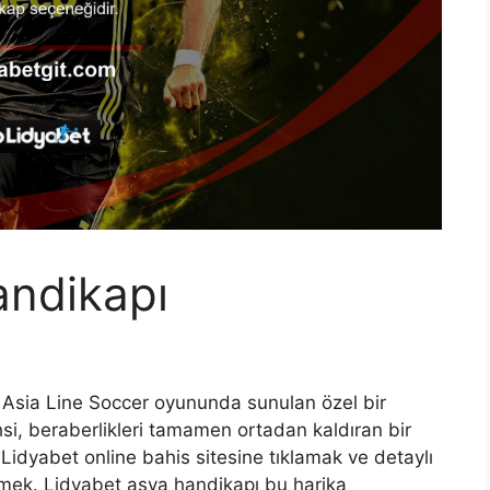
andikapı
 Asia Line Soccer oyununda sunulan özel bir
i, beraberlikleri tamamen ortadan kaldıran bir
idyabet online bahis sitesine tıklamak ve detaylı
seçmek. Lidyabet asya handikapı bu harika