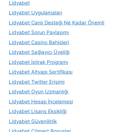
Lidyabet
Lidyabet Uygulamaları
Lidyabet Canlı Desteği Ne Kadar Önemli
Lidyabet Sorun Paylaşımı
Lidyabet Casino Bahisleri
Lidyabet Sağlayıcı Üyeliği
Lidyabet İştirak Programı
Lidyabet Altyapı Sertifikası
Lidyabet Twitter Erişimi
Lidyabet Oyun Uzmanlığı
Lidyabet Hesap İncelemesi
Lidyabet Lisans Eksikliği
Lidyabet Güvenilirlik
Lidyabet Cömert Bonuslar