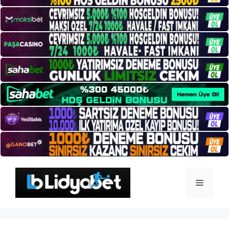
İçeriğe
atla
Menü