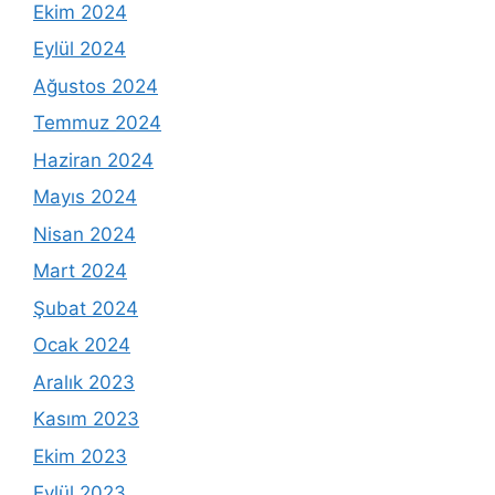
Ekim 2024
Eylül 2024
Ağustos 2024
Temmuz 2024
Haziran 2024
Mayıs 2024
Nisan 2024
Mart 2024
Şubat 2024
Ocak 2024
Aralık 2023
Kasım 2023
Ekim 2023
Eylül 2023