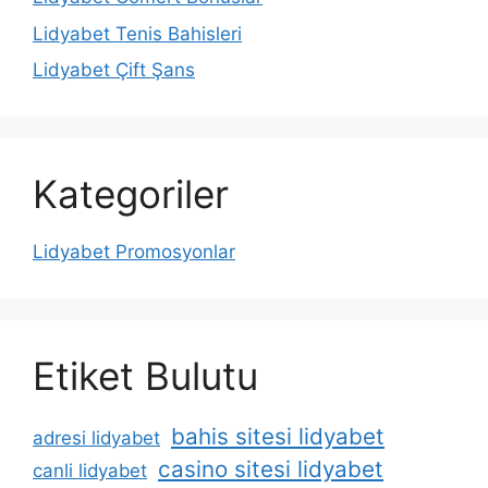
Lidyabet Tenis Bahisleri
Lidyabet Çift Şans
Kategoriler
Lidyabet Promosyonlar
Etiket Bulutu
bahis sitesi lidyabet
adresi lidyabet
casino sitesi lidyabet
canli lidyabet