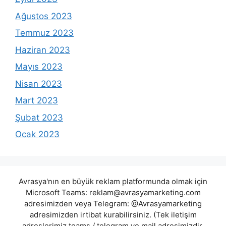
Ağustos 2023
Temmuz 2023
Haziran 2023
Mayıs 2023
Nisan 2023
Mart 2023
Şubat 2023
Ocak 2023
Avrasya'nın en büyük reklam platformunda olmak için
Microsoft Teams:
reklam@avrasyamarketing.com
adresimizden veya Telegram: @Avrasyamarketing
adresimizden irtibat kurabilirsiniz. (Tek iletişim
adreslerimiz teams / telegram ve mail adresimizdir.