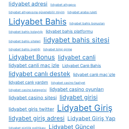
lidyabet adresi
lidyabet altyapısı
lidyabet altyapısına güvenebilir miyim
lidyabet araba ruleti
Lidyabet Bahis
lidyabet bahis bonusları
lidyabet bahis platformu
lidyabet bahis kolaylığı
lidyabet bahis sitesi
lidyabet bahis siteleri
lidyabet bahis üyeliği
lidyabet bilgi girme
Lidyabet Bonus
lidyabet canli
lidyabet canli maç izle
Lidyabet Canlı Bahis
lidyabet canlı destek
lidyabet canlı maç i̇zle
lidyabet canlı yardım
lidyabet casino faaliyet
lidyabet casino oyunları
lidyabet casino kategorisi
lidyabet girisi
lidyabet casino sitesi
Lidyabet Giriş
lidyabet giris twitter
lidyabet giriş adresi
Lidyabet Giriş Yap
Lidyabet Güncel
lidyabet gizlilik politikası