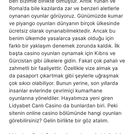
beri bizimle birlikte olmuştur. Antik Yunan ve
Roma’da bile kazılarda zar ve benzeri aletlerle
oynanan oyunlar görüyoruz. Günümüzde kumar
ve piyango oyunları dünyanın birçok ülkesinde
ücretsiz olarak oynanabilmektedir. Ancak bu
benim ülkemde yasalarca yasak olduğu için
farklı bir yaklaşım denemek zorunda kaldık. İlk
başta casino oyunları oynamak için Kıbrıs ve
Gürcistan gibi ülkelere gidin. Fakat çok pahalı ve
zahmetli bir faaliyettir. Özellikle vize almak ya
da pasaport çıkartmak gibi şeylerle uğraşmak
çok sıkıcı olabiliyor. Bunun yerine, son yıllarda
insanlar evlerinde çevrimiçi kumarhane
oyunlarına yöneldiler. Hayatımıza yeni giren
Lidyabet Canlı Casino da bunlardan biri. Peki
sitenin online casino bölümünde hangi oyunları
görebilirsiniz? Gelin birlikte bir göz atalım.