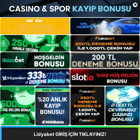
×
Lidyabet GİRİŞ İÇİN TIKLAYINIZ!