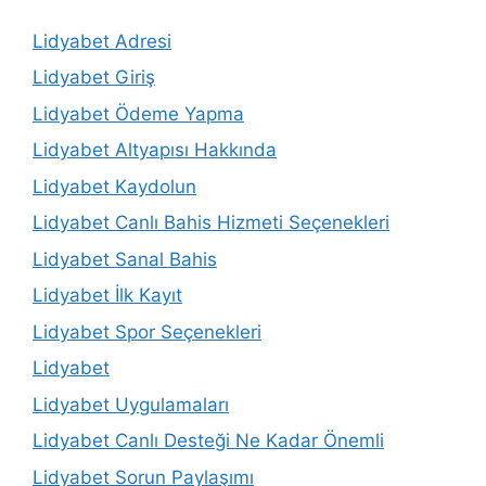
Lidyabet Adresi
Lidyabet Giriş
Lidyabet Ödeme Yapma
Lidyabet Altyapısı Hakkında
Lidyabet Kaydolun
Lidyabet Canlı Bahis Hizmeti Seçenekleri
Lidyabet Sanal Bahis
Lidyabet İlk Kayıt
Lidyabet Spor Seçenekleri
Lidyabet
Lidyabet Uygulamaları
Lidyabet Canlı Desteği Ne Kadar Önemli
Lidyabet Sorun Paylaşımı