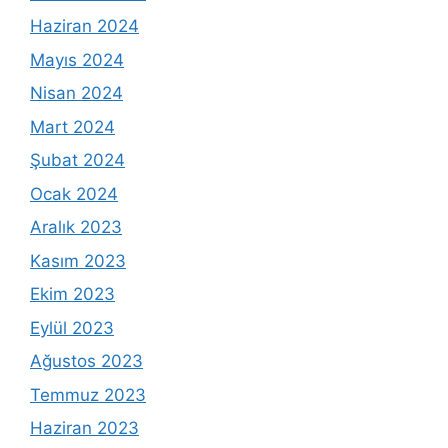
Haziran 2024
Mayıs 2024
Nisan 2024
Mart 2024
Şubat 2024
Ocak 2024
Aralık 2023
Kasım 2023
Ekim 2023
Eylül 2023
Ağustos 2023
Temmuz 2023
Haziran 2023