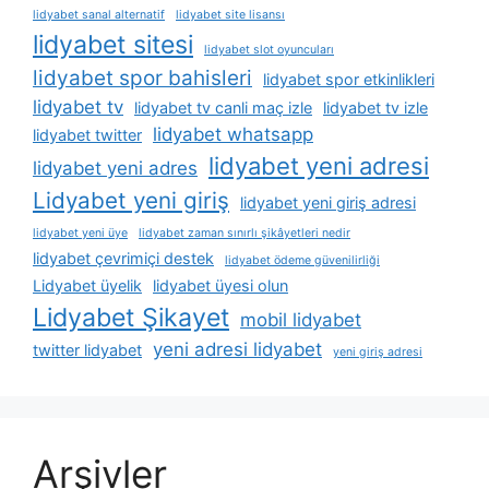
lidyabet sanal alternatif
lidyabet site lisansı
lidyabet sitesi
lidyabet slot oyuncuları
lidyabet spor bahisleri
lidyabet spor etkinlikleri
lidyabet tv
lidyabet tv canli maç izle
lidyabet tv izle
lidyabet whatsapp
lidyabet twitter
lidyabet yeni adresi
lidyabet yeni adres
Lidyabet yeni giriş
lidyabet yeni giriş adresi
lidyabet yeni üye
lidyabet zaman sınırlı şikâyetleri nedir
lidyabet çevrimiçi destek
lidyabet ödeme güvenilirliği
Lidyabet üyelik
lidyabet üyesi olun
Lidyabet Şikayet
mobil lidyabet
yeni adresi lidyabet
twitter lidyabet
yeni giriş adresi
Arşivler