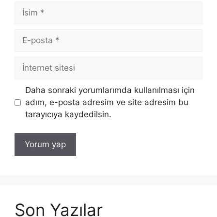
İsim
E-
posta
İnternet
sitesi
Daha sonraki yorumlarımda kullanılması için
adım, e-posta adresim ve site adresim bu
tarayıcıya kaydedilsin.
Son Yazılar