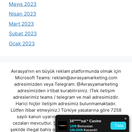
Mayıs 2023
Nisan 2023
Mart 2023
Şubat 2023
Ocak 2023
Avrasya'nın en büyük reklam platformunda olmak için
Microsoft Teams:
reklam@avrasyamarketing.com
adresimizden veya Telegram: @Avrasyamarketing
adresimizden irtibat kurabilirsiniz. (Tek iletişim
adreslerimiz teams / telegram ve mail adresimizdir.
Harici hiçbir iletişim adresimiz bulunmamaktadır.
Lütfen itibar etmeyiniz.) Türkiye yasalarına göre 7258
sayılı kanun uyarınca yasa dışı bahis oynamanın
cezaları mevcuttur. Şu an bulunduğunuz site hiç bir
şekilde illegal bahis oyunları oynatmıyor ve oynamaya