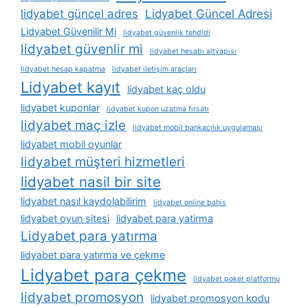
lidyabet güncel adres
Lidyabet Güncel Adresi
Lidyabet Güvenilir Mi
lidyabet güvenlik tehdidi
lidyabet güvenlir mi
lidyabet hesabı altyapısı
lidyabet hesap kapatma
lidyabet i̇letişim araçları
Lidyabet kayıt
lidyabet kaç oldu
lidyabet kuponlar
lidyabet kupon uzatma fırsatı
lidyabet maç izle
lidyabet mobil bankacılık uygulaması
lidyabet mobil oyunlar
lidyabet müşteri hizmetleri
lidyabet nasil bir site
lidyabet nasıl kaydolabilirim
lidyabet online bahis
lidyabet oyun sitesi
lidyabet para yatirma
Lidyabet para yatırma
lidyabet para yatırma ve çekme
Lidyabet para çekme
lidyabet poker platformu
lidyabet promosyon
lidyabet promosyon kodu