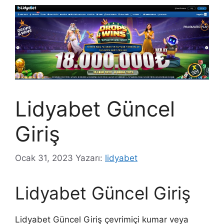
Lidyabet Güncel
Giriş
Ocak 31, 2023
Yazarı:
lidyabet
Lidyabet Güncel Giriş
Lidyabet Güncel Giriş çevrimiçi kumar veya